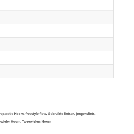
reparatie Hoorn
,
freestyle fiets
,
Gebruikte fietsen
,
jongensfiets
,
wieler Hoorn
,
Tweewielers Hoorn