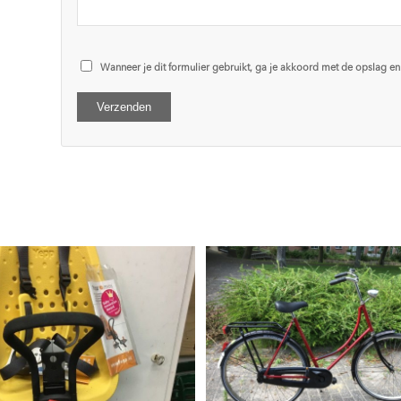
sterren
sterren
Wanneer je dit formulier gebruikt, ga je akkoord met de opslag e