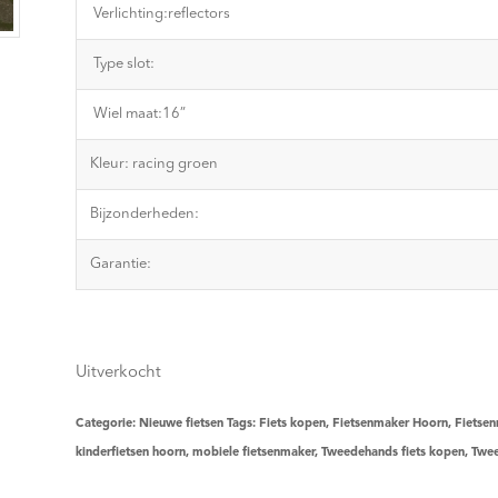
Verlichting:reflectors
Type slot:
Wiel maat:16”
Kleur: racing groen
Bijzonderheden:
Garantie:
Uitverkocht
Categorie:
Nieuwe fietsen
Tags:
Fiets kopen
,
Fietsenmaker Hoorn
,
Fietsen
kinderfietsen hoorn
,
mobiele fietsenmaker
,
Tweedehands fiets kopen
,
Twee