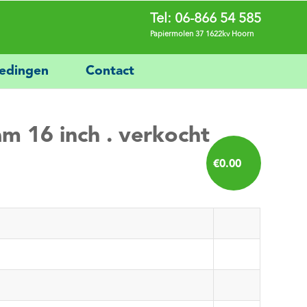
Tel: 06-866 54 585
Papiermolen 37 1622kv Hoorn
iedingen
Contact
am 16 inch . verkocht
€
0.00