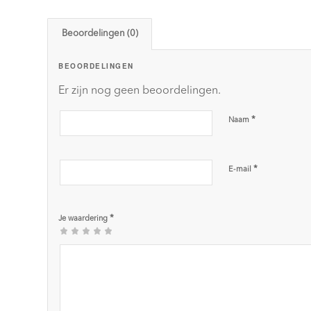
Beoordelingen (0)
BEOORDELINGEN
Er zijn nog geen beoordelingen.
*
Naam
*
E-mail
*
Je waardering
1
2
3 van
4 van
5 van de 5
van
van
de 5
de 5
sterren
de
de
sterren
sterren
5
5