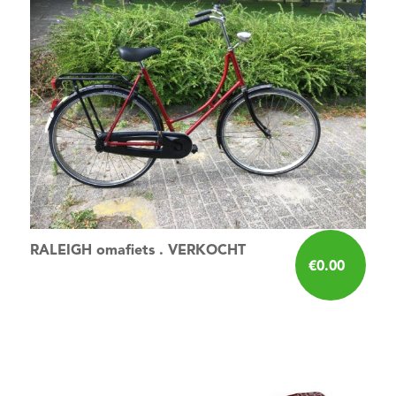
RALEIGH omafiets . VERKOCHT
€
0.00